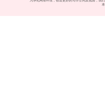
为净化网络环境，创造更好的写作空间及氛围，我们
本