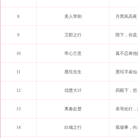
8
美人带刺
月黑风高夜
9
卫郡之行
陛下，你是
10
帝心兰意
孤不忍将他
11
墨珏先生
墨珏字崔仙..
12
伐楚大计
四殿下，您…
13
离秦赴楚
表哥此行，
14
白城之行
孤做事，向