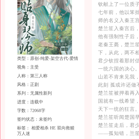
钦献上了一位质
七年前，他以笨
师的名义入秦王
楚兰笙入秦宫后，
他有强制性子后
老秦王薨，楚兰
下，从此，两不相
类型：原创-纯爱-架空古代-爱情
君少钦捏着那封
视角：主受
一统六国的决心
人称：第三人称
山若不肯来见我
风格：正剧
此刻 孤或许还
楚兰笙被押着再
系列：无属性新列
国就有一线希望
进度：连载中
天下一统的狂言
字数：72068字
楚兰笙听闻楚国
签约状态：未签约
楚兰笙走后，君
标签：
相爱相杀
HE
双向救赎
——孤知错，兰
万人迷