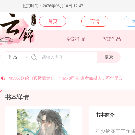
北京时间：2026年08月10日 12:43
首页
言情
全部作品
VIP作品
安纳托利亚送给《皇后景昭懿》一个M78星云:逝者如斯夫，不舍星
北方阿尼亚送给《卿本殊色》一个M78星云:逝者如斯夫，不舍星云
梵地高送给《须尽欢》一个M78星云:逝者如斯夫，不舍星云
搜索
yj9575送给《光的背面》一个M78星云:逝者如斯夫，不舍星云
yj9574送给《光的背面》一个M78星云:逝者如斯夫，不舍星云
yj9067送给《顶级豪奢》一个M78星云:逝者如斯夫，不舍星云
糖se送给作者叫我美人一个银河系:不积跬步，无以至千里；不积小
书本详情
国家二级废物送给《你不小心掉落的是哪个人渣》一个M78星云:逝
coco送给《末世后我成了丧尸》一个M78星云:逝者如斯夫，不舍星
今天早睡了吗送给《乱世玫瑰》一个M78星云:逝者如斯夫，不舍星
书本简介
君少钦花了三年