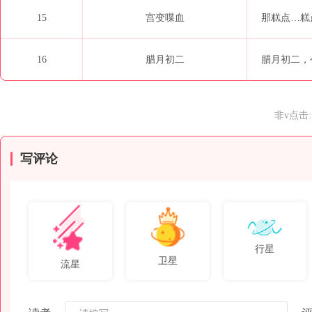
15
宫变喋血
那糕点…糕点
16
腊月初二
腊月初二，今
非v点击:
写评论
行星
卫星
流星