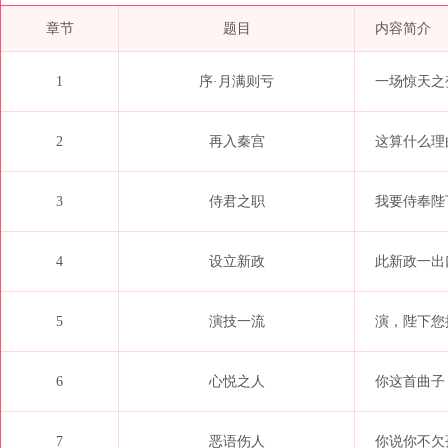
章节
题目
内容简介
1
序·月满则亏
一场惊天之
2
再入秦宫
这算什么理
3
侍君之职
我要侍奉陛
4
设立新政
此新政一出
5
演技一流
演，陛下您接
6
心悦之人
你这首曲子
7
恶语伤人
你说你不欠