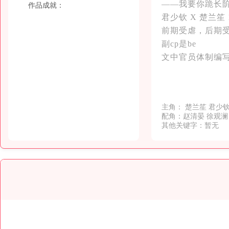
——我要你跪长
作品成就：
君少钦 X 楚兰笙 1
前期受虐，后期
副cp是be
文中官员体制编
主角： 楚兰笙 君少
配角：赵清晏 徐观澜
其他关键字：暂无