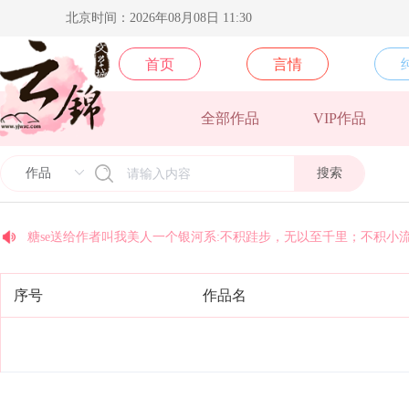
北京时间：2026年08月08日 11:30
首页
言情
北方阿尼亚送给《卿本殊色》一个M78星云:逝者如斯夫，不舍星云
梵地高送给《须尽欢》一个M78星云:逝者如斯夫，不舍星云
全部作品
VIP作品
yj9575送给《光的背面》一个M78星云:逝者如斯夫，不舍星云
搜索
yj9574送给《光的背面》一个M78星云:逝者如斯夫，不舍星云
yj9067送给《顶级豪奢》一个M78星云:逝者如斯夫，不舍星云
糖se送给作者叫我美人一个银河系:不积跬步，无以至千里；不积小
国家二级废物送给《你不小心掉落的是哪个人渣》一个M78星云:逝
coco送给《末世后我成了丧尸》一个M78星云:逝者如斯夫，不舍星
序号
作品名
今天早睡了吗送给《乱世玫瑰》一个M78星云:逝者如斯夫，不舍星
安纳托利亚送给《皇后景昭懿》一个M78星云:逝者如斯夫，不舍星