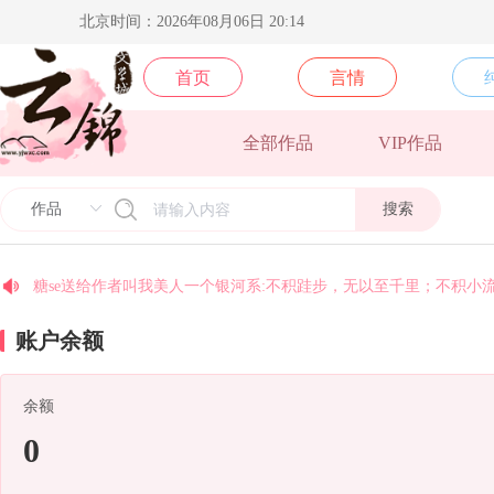
北京时间：2026年08月06日 20:14
首页
言情
北方阿尼亚送给《卿本殊色》一个M78星云:逝者如斯夫，不舍星云
梵地高送给《须尽欢》一个M78星云:逝者如斯夫，不舍星云
全部作品
VIP作品
yj9575送给《光的背面》一个M78星云:逝者如斯夫，不舍星云
搜索
yj9574送给《光的背面》一个M78星云:逝者如斯夫，不舍星云
yj9067送给《顶级豪奢》一个M78星云:逝者如斯夫，不舍星云
糖se送给作者叫我美人一个银河系:不积跬步，无以至千里；不积小
国家二级废物送给《你不小心掉落的是哪个人渣》一个M78星云:逝
账户余额
coco送给《末世后我成了丧尸》一个M78星云:逝者如斯夫，不舍星
今天早睡了吗送给《乱世玫瑰》一个M78星云:逝者如斯夫，不舍星
余额
安纳托利亚送给《皇后景昭懿》一个M78星云:逝者如斯夫，不舍星
0