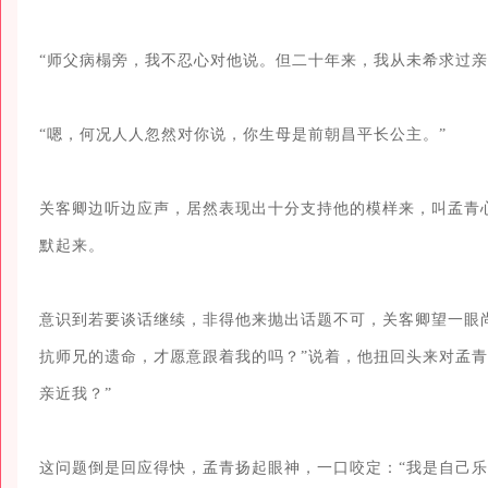
“师父病榻旁，我不忍心对他说。但二十年来，我从未希求过亲
“嗯，何况人人忽然对你说，你生母是前朝昌平长公主。”

关客卿边听边应声，居然表现出十分支持他的模样来，叫孟青
默起来。

意识到若要谈话继续，非得他来抛出话题不可，关客卿望一眼
抗师兄的遗命，才愿意跟着我的吗？”说着，他扭回头来对孟青
亲近我？”

这问题倒是回应得快，孟青扬起眼神，一口咬定：“我是自己乐意