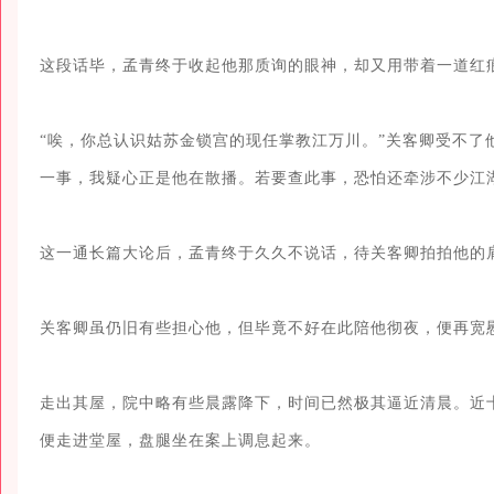
这段话毕，孟青终于收起他那质询的眼神，却又用带着一道红痕
“唉，你总认识姑苏金锁宫的现任掌教江万川。”关客卿受不了
一事，我疑心正是他在散播。若要查此事，恐怕还牵涉不少江湖
这一通长篇大论后，孟青终于久久不说话，待关客卿拍拍他的肩
关客卿虽仍旧有些担心他，但毕竟不好在此陪他彻夜，便再宽慰
走出其屋，院中略有些晨露降下，时间已然极其逼近清晨。近
便走进堂屋，盘腿坐在案上调息起来。
