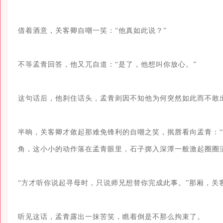
借着酒意，关客卿自嘲一笑：“他真如此说？”

不等孟青回答，他又兀自道：“是了，他想叫你放心。”

这句话后，他刹住话头，孟青则因不知他为何突然如此而不敢出
半晌，关客卿才敛起那难免锋利的自嘲之笑，抿唇看向孟青：“
角，这小小的动作落在孟青眼里，石子掷入深潭一般激起圈圈涟
“方才听你说起寻母时，只说师兄想替你完成此事。”那厢，关客
听见这话，孟青露出一抹苦笑，瞧着倒是不那么拘束了。
