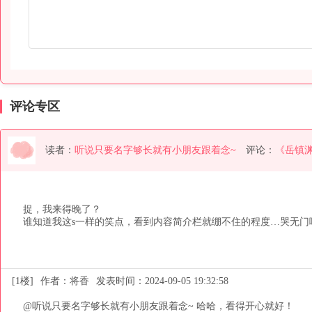
评论专区
读者：
听说只要名字够长就有小朋友跟着念~
评论：
《岳镇
捉，我来得晚了？

谁知道我这s一样的笑点，看到内容简介栏就绷不住的程度…哭无门
[1楼]
作者：将香
发表时间：2024-09-05 19:32:58
@听说只要名字够长就有小朋友跟着念~ 哈哈，看得开心就好！