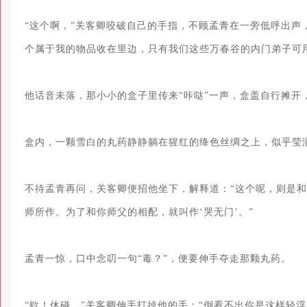
“这个啊，”关客卿咬破自己的手指，不顾孟青在一旁低呼出声
个属于我的物品收在里边，只有我们这些万春谷的内门弟子可用
他话音未落，那小小的盒子里传来“咔哒”一声，盒盖自行摊开
盒内，一颗雪白的丸药静静躺在猩红的绛色丝绸之上，似乎莹润
不待孟青再问，关客卿便招他坐下，解释道：“这个呢，则是和
师所作。为了和你师父的相配，就叫作‘哭无门’。”

孟青一惊，口中念叨一句“毒？”，便要伸手夺走那颗丸药。

“欸！休碰。”关客卿伸手打掉他的手：“倒看不出你是这样轻