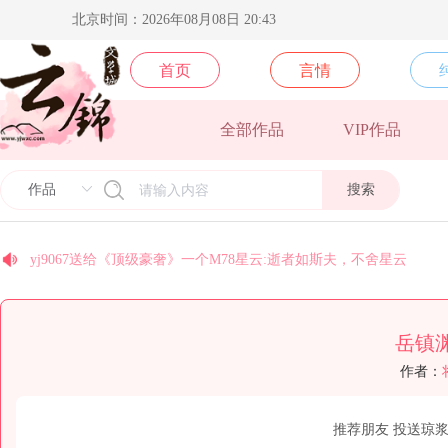
北京时间：2026年08月08日 20:43
首页
言情
全部作品
VIP作品
安纳托利亚送给《皇后景昭懿》一个M78星云:逝者如斯夫，不舍星
北方阿尼亚送给《卿本殊色》一个M78星云:逝者如斯夫，不舍星云
梵地高送给《须尽欢》一个M78星云:逝者如斯夫，不舍星云
搜索
yj9575送给《光的背面》一个M78星云:逝者如斯夫，不舍星云
yj9574送给《光的背面》一个M78星云:逝者如斯夫，不舍星云
yj9067送给《顶级豪奢》一个M78星云:逝者如斯夫，不舍星云
糖se送给作者叫我美人一个银河系:不积跬步，无以至千里；不积小
国家二级废物送给《你不小心掉落的是哪个人渣》一个M78星云:逝
岳镇
coco送给《末世后我成了丧尸》一个M78星云:逝者如斯夫，不舍星
作者：
今天早睡了吗送给《乱世玫瑰》一个M78星云:逝者如斯夫，不舍星
推荐朋友
投送琼