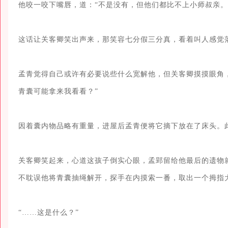
他咬一咬下嘴唇，道：“不是没有，但他们都比不上小师叔亲。”
这话让关客卿笑出声来，那笑容七分假三分真，看着叫人感觉落
孟青觉得自己或许有必要说些什么宽解他，但关客卿摸摸眼角
青囊可能拿来我看看？”

因着囊内物品略有重量，进屋后孟青便将它摘下放在了床头。此
关客卿笑起来，心道这孩子倒实心眼，孟郢留给他最后的遗物
不耽误他将青囊抽绳解开，探手在内摸索一番，取出一个拇指
“……这是什么？”
