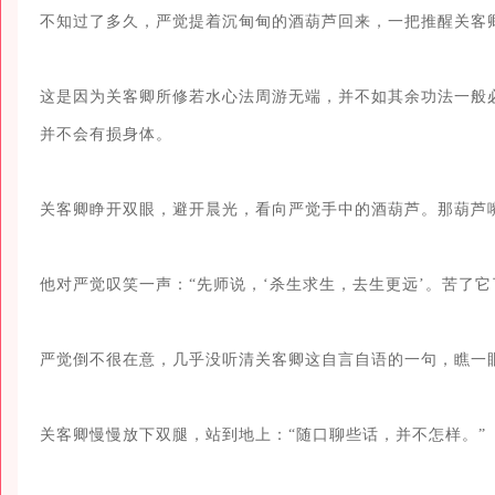
不知过了多久，严觉提着沉甸甸的酒葫芦回来，一把推醒关客卿
这是因为关客卿所修若水心法周游无端，并不如其余功法一般
并不会有损身体。

关客卿睁开双眼，避开晨光，看向严觉手中的酒葫芦。那葫芦
他对严觉叹笑一声：“先师说，‘杀生求生，去生更远’。苦了它了
严觉倒不很在意，几乎没听清关客卿这自言自语的一句，瞧一眼
关客卿慢慢放下双腿，站到地上：“随口聊些话，并不怎样。”
