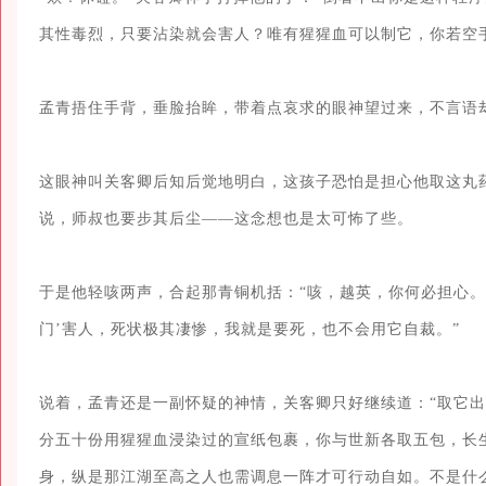
其性毒烈，只要沾染就会害人？唯有猩猩血可以制它，你若空手
孟青捂住手背，垂脸抬眸，带着点哀求的眼神望过来，不言语却
这眼神叫关客卿后知后觉地明白，这孩子恐怕是担心他取这丸
说，师叔也要步其后尘——这念想也是太可怖了些。

于是他轻咳两声，合起那青铜机括：“咳，越英，你何必担心。
门’害人，死状极其凄惨，我就是要死，也不会用它自裁。”

说着，孟青还是一副怀疑的神情，关客卿只好继续道：“取它
分五十份用猩猩血浸染过的宣纸包裹，你与世新各取五包，长
身，纵是那江湖至高之人也需调息一阵才可行动自如。不是什么