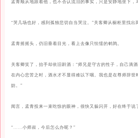
孟青顺从地跟着他，也不否认流泪的事实，只是安静地坐下，耳
“哭几场也好，感到孤独悲切自当哭泣。”关客卿从橱柜里找出两
孟青摇摇头，仍旧垂着目光，看上去像只怯懦的鹌鹑。

关客卿笑了，抬手却依旧斟酒：“师兄是守古的性子，自己滴
在内心悲苦之时，酒水才不显得难以下咽。我也是在尊师辞世
妨。”

闻言，孟青投来一束吃惊的眼神，很快又躲闪开，好在终于说了
“……小师叔，今后怎么办呢？”
