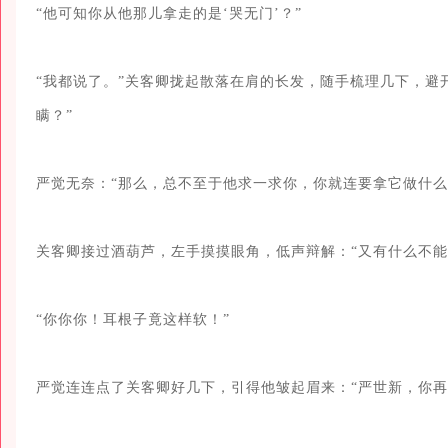
“他可知你从他那儿拿走的是‘哭无门’？”

“我都说了。”关客卿拢起散落在肩的长发，随手梳理几下，避
瞒？”

严觉无奈：“那么，总不至于他求一求你，你就连要拿它做什么都
关客卿接过酒葫芦，左手摸摸眼角，低声辩解：“又有什么不能说
“你你你！耳根子竟这样软！”

严觉连连点了关客卿好几下，引得他皱起眉来：“严世新，你再