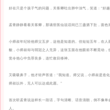
好在只是个孩子气的问题，关客卿吐出肺中浊气，笑道：“好越
孟青静静看着关客卿，那谪世医仙说话间已三盏酒下肚，面色渐
小师叔年纪轻他师父五岁，这他是知道的。但短短五年，在人
貌，小师叔却与弱冠之人无异，这张玉面在他眼前不断晃动，
觉令他心中负罪良多，连忙敛目移神。

又吸吸鼻子，他才轻声答道：“我知道。师父说，小师叔是造
师叔以外，无人可以达成此愿。”

首次听孟青说这样长一段话，字句清晰、话音清朗，倒不像单
人。
