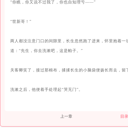
“你瞧，你又说不过我了，你也自知理亏——”

“世新哥！”

两人都没注意门口的间隙里，长生忽然跑了进来，怀里抱着一块
道：“先生，你去洗漱吧，这是帕子。”

关客卿笑了，接过那棉布，揉揉长生的小脑袋便扬长而去，留下
洗漱之后，他便着手处理起“哭无门”。
上一章
目