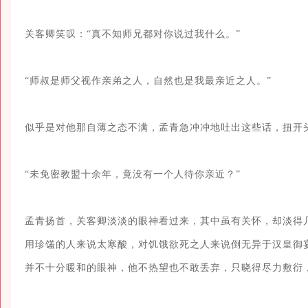
关客卿笑叹：“真不知师兄都对你说过我什么。”

“师叔是师父视作亲弟之人，自然也是我最亲近之人。”

似乎是对他那自薄之态不满，孟青急冲冲地吐出这些话，扭开头
“未免密教盟十余年，竟没有一个人待你亲近？”

孟青扬首，关客卿淡淡的眼神看过来，其中虽有关怀，却淡得
用珍馐的人来说太寒酸，对饥饿欲死之人来说倒无异于汉皇御
并不十分暖和的眼神，他不热望也不敢丢弃，只晓得尽力敷衍，