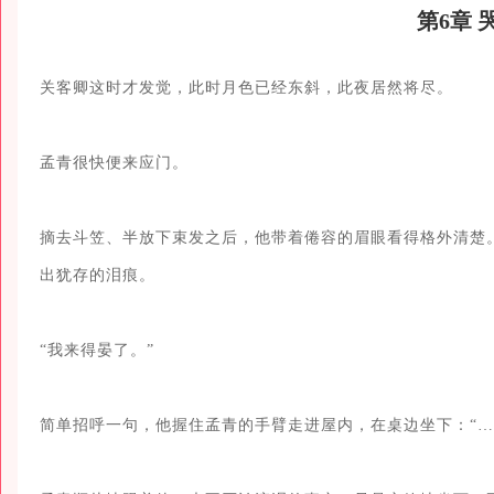
第6章
关客卿这时才发觉，此时月色已经东斜，此夜居然将尽。

孟青很快便来应门。

摘去斗笠、半放下束发之后，他带着倦容的眉眼看得格外清楚
出犹存的泪痕。

“我来得晏了。”

简单招呼一句，他握住孟青的手臂走进屋内，在桌边坐下：“……