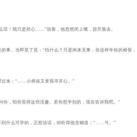
么话！我只是担心……”说着，他忽然闭上嘴，扭开脸去。

类的事。当即笑了笑：“怕什么？只是闲来无事，你这样年轻的根骨，
过来：“……小师叔又拿我寻开心。”

问你，怕你觉得这些没趣。若你想学别的，现在告诉我吧。”

到什么可学的，正想说话，却听得他含糊道：“……弓。”
