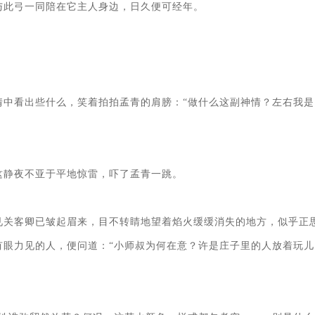
此弓一同陪在它主人身边，日久便可经年。

情中看出些什么，笑着拍拍孟青的肩膀：“做什么这副神情？左右我是
静夜不亚于平地惊雷，吓了孟青一跳。

见关客卿已皱起眉来，目不转睛地望着焰火缓缓消失的地方，似乎正
有眼力见的人，便问道：“小师叔为何在意？许是庄子里的人放着玩儿