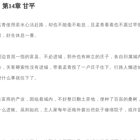
第14章
甘平
孟青使用若水心法赶路，却也不能毫不歇息，且孟青看着也不愿过早
，好生休息一番。

周边首屈一指的富县。不必进城，郭外也有林立的庄子，各自归属城
杂，关客卿索性没有进城，带着孟青投了一户庄子住下。行路人懒进
什么事就住下了。

姓富商的产业，因临着城内，不好整日翻土弄地，便种了百亩的桑树
什么进账。虽则如此，主人家每年还格外拨出些款子修缮院子，或许