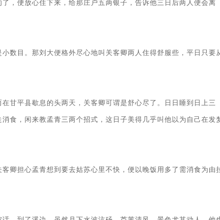
的了，便放心住下来，给那庄户五两银子，告诉他三日后两人便会离
是小数目。那刘大便格外尽心地叫关客卿两人住得舒服些，平日只要
而在甘平县歇息的头两天，关客卿可谓是舒心尽了。日日睡到日上三
走消食，闲来教孟青三两个招式，这日子美得几乎叫他以为自己在发
关客卿担心孟青想到要去姑苏心里不快，便以晚饭用多了需消食为由
空话。到了溪边，虽然月下水波沆砀、芦苇清风，景色尤其动人，他