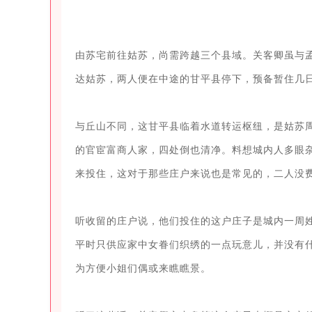
由苏宅前往姑苏，尚需跨越三个县域。关客卿虽与
达姑苏，两人便在中途的甘平县停下，预备暂住几日
与丘山不同，这甘平县临着水道转运枢纽，是姑苏
的官宦富商人家，四处倒也清净。料想城内人多眼
来投住，这对于那些庄户来说也是常见的，二人没费
听收留的庄户说，他们投住的这户庄子是城内一周
平时只供应家中女眷们织绣的一点玩意儿，并没有
为方便小姐们偶或来瞧瞧景。
