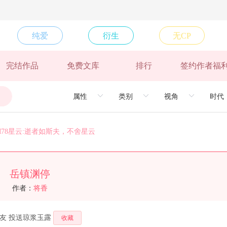
纯爱
衍生
无CP
星云
完结作品
免费文库
排行
签约作者福
舍星云
舍星云
舍星云
里；不积小流，无以成银河~
78星云:逝者如斯夫，不舍星云
夫，不舍星云
夫，不舍星云
岳镇渊停
夫，不舍星云
作者：
将香
，不舍星云
友
投送琼浆玉露
收藏