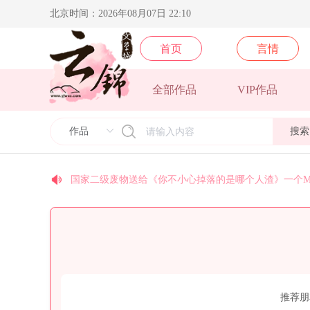
北京时间：2026年08月07日 22:10
首页
言情
梵地高送给《须尽欢》一个M78星云:逝者如斯夫，不舍
全部作品
VIP作品
yj9575送给《光的背面》一个M78星云:逝者如斯夫，不
yj9574送给《光的背面》一个M78星云:逝者如斯夫，不
搜索
yj9067送给《顶级豪奢》一个M78星云:逝者如斯夫，不
糖se送给作者叫我美人一个银河系:不积跬步，无以至千
国家二级废物送给《你不小心掉落的是哪个人渣》一个M
coco送给《末世后我成了丧尸》一个M78星云:逝者如斯
今天早睡了吗送给《乱世玫瑰》一个M78星云:逝者如斯
安纳托利亚送给《皇后景昭懿》一个M78星云:逝者如斯
北方阿尼亚送给《卿本殊色》一个M78星云:逝者如斯夫
推荐朋