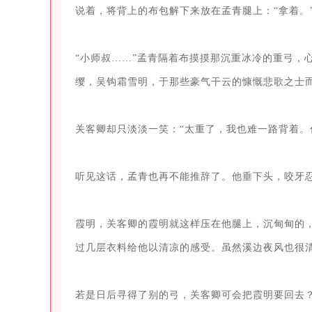
说着，将背上的布包解下来放在孟青腿上：“拿着。”
“小师叔……”孟青隔着布摸摸那沉重冰冷的重弓，
缨，吴钩霜雪明，于那些豪气干云的慷慨悲歌之士而
关客卿却只淡淡一笑：“太重了，我也难一路背着。
听见这话，孟青也再不能推辞了。他垂下头，咬牙忍
霞明，关客卿的霞明就这样压在他腿上，沉甸甸的
过几层衣料给他以清凉的感受。虽然溪边夜风也很清
若是日后寻得了别的弓，关客卿可会把霞明要回去