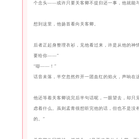
个念头——或许只要关客卿不提归还一事，他就能与
想到这里，他扬首看向关客卿。

后者正起身整理衣衫，见他看过来，许是从他的神
要给你——”

“嘭——！”

话音未落，半空忽然炸开一团血红的焰火，声响在这
他还等着关客卿说完后半句话呢，一眼望去，却只
虑着什么。虽则孟青很想听完他的话，但也不是没
的。”
