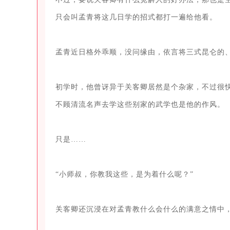
只会叫孟青将这几日学的招式都打一遍给他看。

孟青近日格外乖顺，没问缘由，依言将三式昆仑的、
初学时，他曾讶异于关客卿居然是个杂家，不过很
不顾清流名声去学这些别家的武学也是他的作风。

只是……

“小师叔，你教我这些，是为着什么呢？”

关客卿还沉浸在对孟青教什么会什么的满意之情中，