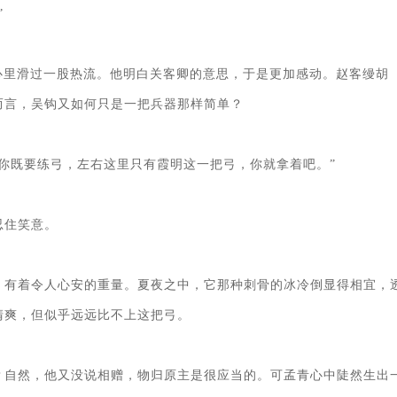


心里滑过一股热流。他明白关客卿的意思，于是更加感动。赵客缦胡
言，吴钩又如何只是一把兵器那样简单？

你既要练弓，左右这里只有霞明这一把弓，你就拿着吧。”

住笑意。

，有着令人心安的重量。夏夜之中，它那种刺骨的冰冷倒显得相宜，
爽，但似乎远远比不上这把弓。

？自然，他又没说相赠，物归原主是很应当的。可孟青心中陡然生出