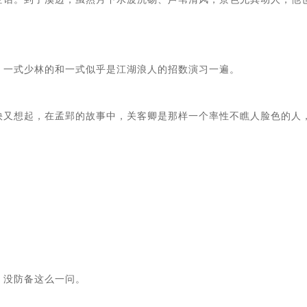
一式少林的和一式似乎是江湖浪人的招数演习一遍。

快又想起，在孟郢的故事中，关客卿是那样一个率性不瞧人脸色的人
没防备这么一问。
