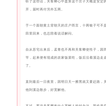
听了这些话，关客卿心中盘算这个庄子大概是安定
开，届时再付另外五两。

于一个面朝黄土背朝天的庄户而言，十两银子可不
田里回来，也总陪着说话解闷。

自从苏宅出来后，孟青也不再和关客卿使性子，因
竿，起来便有现成的农家饭菜吃，饭后沿着溪边走
了。

直到最后一日夜里，因明日天一擦黑就又要赶路，
他到溪边散步，好宽解他。

不过，要说关客卿有什么宽解人的好办法，那也是