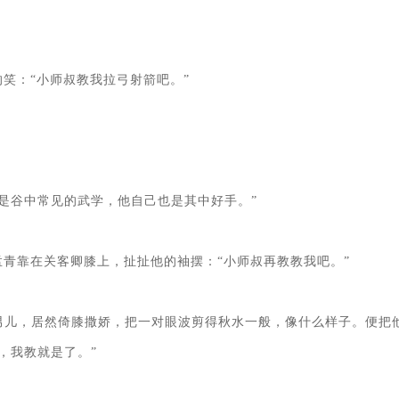
笑：“小师叔教我拉弓射箭吧。”

是谷中常见的武学，他自己也是其中好手。”

青靠在关客卿膝上，扯扯他的袖摆：“小师叔再教教我吧。”

男儿，居然倚膝撒娇，把一对眼波剪得秋水一般，像什么样子。便把
我教就是了。”
