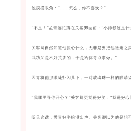
他摸摸眼角：“……怎么，你不喜欢？”

“不是！”孟青连忙蹲在关客卿面前：“小师叔这是什
关客卿自然知道他担心什么，无非是要把他送走之
武功又是不好荒废的，于是给你寻点事做。”

孟青将他那眼睫扑闪几下，一对玻璃珠一样的眼睛望
“我哪里寻你开心？”关客卿更觉得好笑：“我是好心
听见这话，孟青好半晌没出声。关客卿以为他是想不