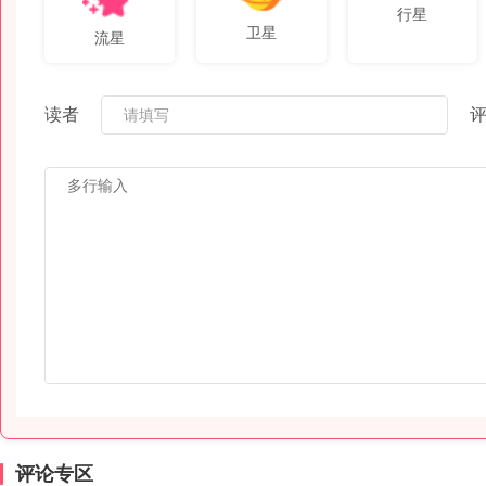
行星
卫星
流星
读者
评论专区