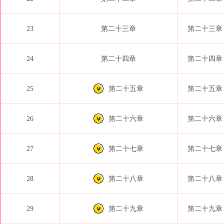
23
第二十三章
第二十三章
24
第二十四章
第二十四章
25
第二十五章
第二十五
26
第二十六章
第二十六
27
第二十七章
第二十七章
28
第二十八章
第二十八章
29
第二十九章
第二十九章