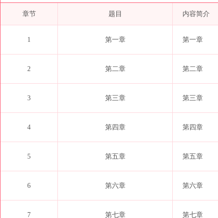
章节
题目
内容简介
1
第一章
第一章 “
2
第二章
第二章 安
3
第三章
第三章 已
4
第四章
第四章 高
5
第五章
第五章 “
6
第六章
第六章 蒲
7
第七章
第七章 从