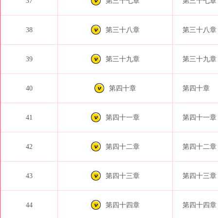
37
第三十七章
第三十七章
38
第三十八章
第三十八章
39
第三十九章
第三十九章
40
第四十章
第四十章 
41
第四十一章
第四十一章
42
第四十二章
第四十二章
43
第四十三章
第四十三章
44
第四十四章
第四十四章