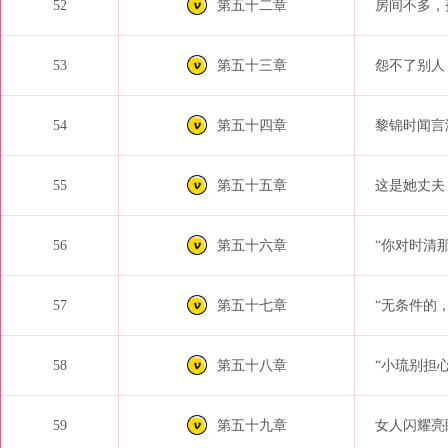
52
第五十二章
房间不多，
53
第五十三章
怨不了别人
54
第五十四章
黎锦时闻言
55
第五十五章
这是她丈夫！
56
第五十六章
“你对时清
57
第五十七章
“无条件的，
58
第五十八章
“小琉别担
59
第五十九章
女人闪耀亮